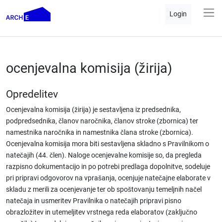
Login
ocenjevalna komisija (žirija)
Opredelitev
Ocenjevalna komisija (žirija) je sestavljena iz predsednika,
podpredsednika, članov naročnika, članov stroke (zbornica) ter
namestnika naročnika in namestnika člana stroke (zbornica).
Ocenjevalna komisija mora biti sestavljena skladno s Pravilnikom o
natečajih (44. člen). Naloge ocenjevalne komisije so, da pregleda
razpisno dokumentacijo in po potrebi predlaga dopolnitve, sodeluje
pri pripravi odgovorov na vprašanja, ocenjuje natečajne elaborate v
skladu z merili za ocenjevanje ter ob spoštovanju temeljnih načel
natečaja in usmeritev Pravilnika o natečajih pripravi pisno
obrazložitev in utemeljitev vrstnega reda elaboratov (zaključno